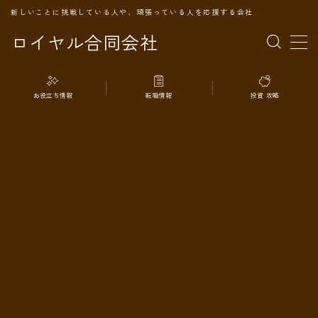
新しいことに挑戦している人や、頑張っている人を応援する会社
ロイヤル合同会社
MENU
お役立ち情報
転職情報
投資 攻略
TOPページ
会社案内
事業内容
代表プロフィール
旅の記録
パートナー