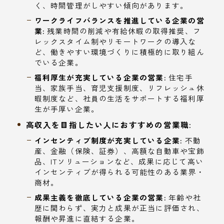
く、時間管理がしやすい傾向があります。
ワークライフバランスを推進している企業の営
業:
残業時間の削減や有給休暇の取得推奨、フ
レックスタイム制やリモートワークの導入な
ど、働きやすい環境づくりに積極的に取り組ん
でいる企業。
福利厚生が充実している企業の営業:
住宅手
当、家族手当、育児支援制度、リフレッシュ休
暇制度など、社員の生活をサポートする福利厚
生が手厚い企業。
高収入を目指したい人におすすめの営業職:
インセンティブ制度が充実している企業:
不動
産、金融（保険、証券）、高額な自動車や宝飾
品、ITソリューションなど、成果に応じて高い
インセンティブが得られる可能性のある業界・
商材。
成果主義を徹底している企業の営業:
年齢や社
歴に関わらず、実力と成果が正当に評価され、
報酬や昇進に直結する企業。