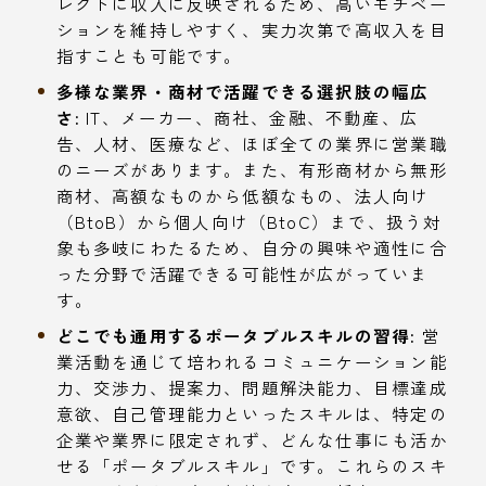
レクトに収入に反映されるため、高いモチベー
ションを維持しやすく、実力次第で高収入を目
指すことも可能です。
多様な業界・商材で活躍できる選択肢の幅広
さ:
IT、メーカー、商社、金融、不動産、広
告、人材、医療など、ほぼ全ての業界に営業職
のニーズがあります。また、有形商材から無形
商材、高額なものから低額なもの、法人向け
（BtoB）から個人向け（BtoC）まで、扱う対
象も多岐にわたるため、自分の興味や適性に合
った分野で活躍できる可能性が広がっていま
す。
どこでも通用するポータブルスキルの習得:
営
業活動を通じて培われるコミュニケーション能
力、交渉力、提案力、問題解決能力、目標達成
意欲、自己管理能力といったスキルは、特定の
企業や業界に限定されず、どんな仕事にも活か
せる「ポータブルスキル」です。これらのスキ