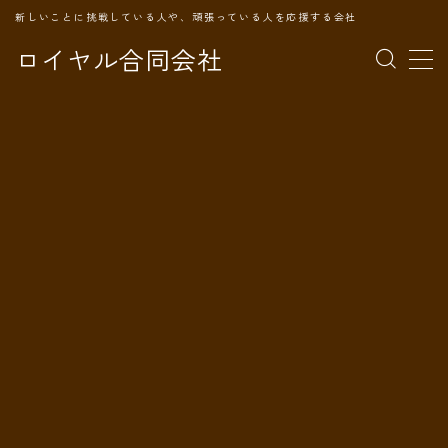
新しいことに挑戦している人や、頑張っている人を応援する会社
ロイヤル合同会社
MENU
TOPページ
会社案内
事業内容
代表プロフィール
旅の記録
パートナー