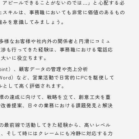
、アピールできることがないのでは…」と心配する必
たスキルは、事務職においても非常に価値のあるもの
強みを意識してみましょう。
多様なお客様や社内外の関係者と円滑にコミュ
交渉も行ってきた経験は、事務職における電話応
で大いに役立ちます。
Point）、顧客データの管理や売上分析
（Word）など、営業活動で日常的にPCを駆使して
ルとして高く評価されます。
標の達成に向けて、戦略を立て、創意工夫を重
や改善提案、日々の業務における課題発見と解決
の最前線で活動してきた経験から、高いレベル
い、そして時にはクレームにも冷静に対応する力