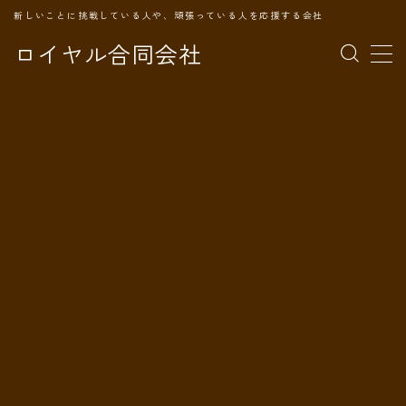
新しいことに挑戦している人や、頑張っている人を応援する会社
ロイヤル合同会社
MENU
TOPページ
会社案内
事業内容
代表プロフィール
旅の記録
パートナー