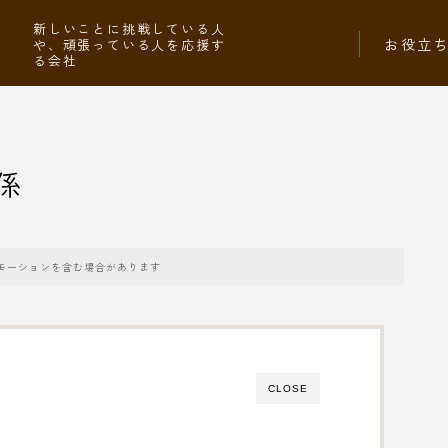
社
新しいことに挑戦している人
お役立
や、頑張っている人を応援す
る会社
係
モーションを含む場合があります
CLOSE