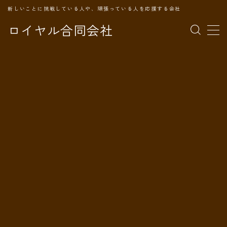
新しいことに挑戦している人や、頑張っている人を応援する会社
ロイヤル合同会社
MENU
TOPページ
会社案内
事業内容
代表プロフィール
旅の記録
パートナー