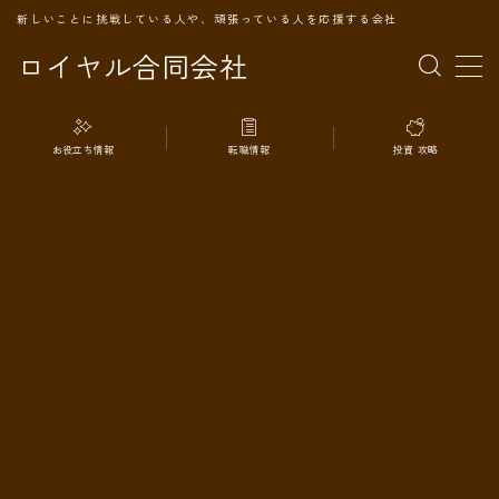
新しいことに挑戦している人や、頑張っている人を応援する会社
ロイヤル合同会社
MENU
お役立ち情報
転職情報
投資 攻略
TOPページ
会社案内
事業内容
代表プロフィール
旅の記録
パートナー