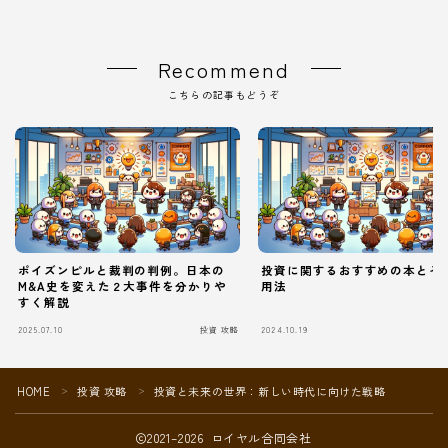
Recommend
こちらの記事もどうぞ
ポイズンピルと裁判の判例。日本の
投資に関するおすすめの本とそ
M&A史を変えた２大事件を分かりや
用法
すく解説
Follow Me
2025.07.10
投資 攻略
2024.10.19
HOME
投資 攻略
投資と未来の世界：新しい時代に向けた戦略
＞
＞
2021–2026 ロイヤル合同会社