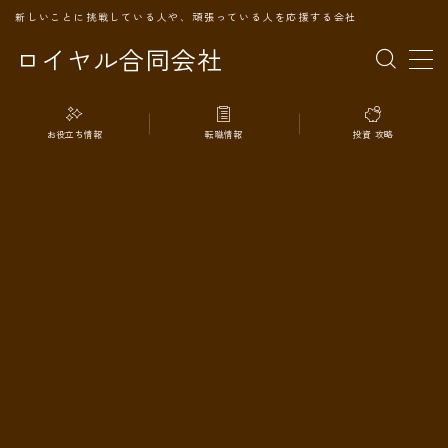
新しいことに挑戦している人や、頑張っている人を応援する会社
ロイヤル合同会社
MENU
お役立ち情報
転職情報
投資 攻略
TOPページ
会社案内
事業内容
代表プロフィール
旅の記録
パートナー