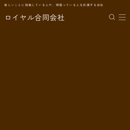
新しいことに挑戦している人や、頑張っている人を応援する会社
ロイヤル合同会社
MENU
TOPページ
会社案内
事業内容
代表プロフィール
旅の記録
パートナー