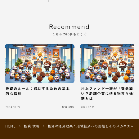
Recommend
こちらの記事もどうぞ
投資のルール：成功するための基本
村上ファンド一族が「養命酒」
的な指針
い？老舗企業に迫る物言う株主
惑とは
Follow Me
2024.10.22
投資 攻略
2025.07.15
HOME
投資 攻略
投資の経済効果：地域経済への影響とそのメカニズム
＞
＞