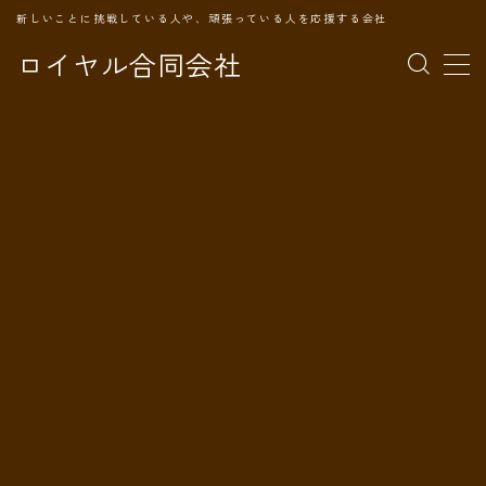
新しいことに挑戦している人や、頑張っている人を応援する会社
ロイヤル合同会社
MENU
TOPページ
会社案内
事業内容
代表プロフィール
旅の記録
パートナー