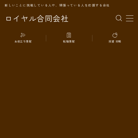
新しいことに挑戦している人や、頑張っている人を応援する会社
ロイヤル合同会社
MENU
お役立ち情報
転職情報
投資 攻略
TOPページ
会社案内
事業内容
代表プロフィール
旅の記録
パートナー